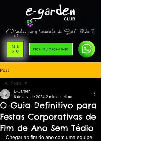
ME
PEÇA SEU ORÇAMENTO
NU
Post
All Posts
E-Garden
All Posts
6 de dez. de 2024
2 min de leitura
O Guia Definitivo para
Festa Corporativa
Festas Corporativas de
Fim de Ano Sem Tédio
Chegar ao fim do ano com uma equipe 